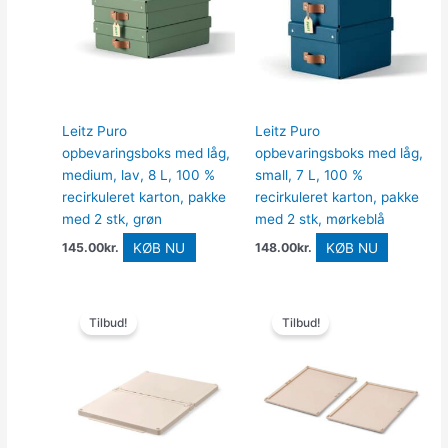
Leitz Puro
Leitz Puro
opbevaringsboks med låg,
opbevaringsboks med låg,
medium, lav, 8 L, 100 %
small, 7 L, 100 %
recirkuleret karton, pakke
recirkuleret karton, pakke
med 2 stk, grøn
med 2 stk, mørkeblå
KØB NU
KØB NU
145.00
kr.
148.00
kr.
Den
Den
Den
Den
oprindelige
aktuelle
oprindelige
aktuelle
Tilbud!
Tilbud!
pris
pris
pris
pris
var:
er:
var:
er:
115.00kr..
92.00kr..
89.00kr..
71.20kr..