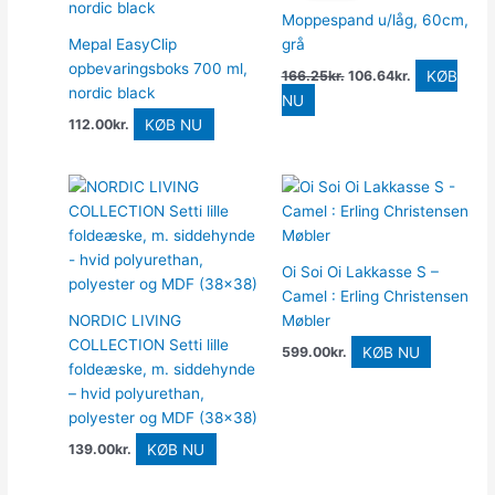
var:
er:
Moppespand u/låg, 60cm,
166.25kr..
106.64kr..
Mepal EasyClip
grå
opbevaringsboks 700 ml,
KØB
166.25
kr.
106.64
kr.
nordic black
NU
KØB NU
112.00
kr.
Oi Soi Oi Lakkasse S –
Camel : Erling Christensen
NORDIC LIVING
Møbler
COLLECTION Setti lille
KØB NU
599.00
kr.
foldeæske, m. siddehynde
– hvid polyurethan,
polyester og MDF (38×38)
KØB NU
139.00
kr.