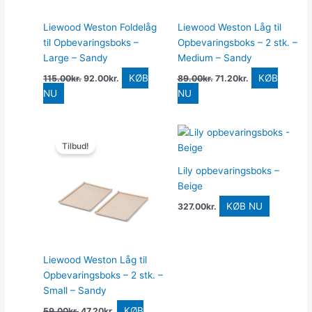
Liewood Weston Foldelåg
Liewood Weston Låg til
til Opbevaringsboks –
Opbevaringsboks – 2 stk. –
Large – Sandy
Medium – Sandy
KØB
KØB
115.00
kr.
92.00
kr.
89.00
kr.
71.20
kr.
NU
NU
Den
Den
oprindelige
aktuelle
Tilbud!
pris
pris
var:
er:
Lily opbevaringsboks –
59.00kr..
47.20kr..
Beige
KØB NU
327.00
kr.
Liewood Weston Låg til
Opbevaringsboks – 2 stk. –
Small – Sandy
KØB
59.00
kr.
47.20
kr.