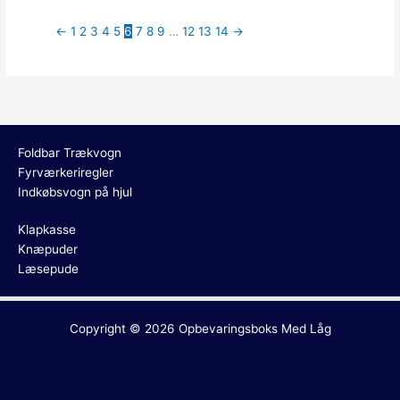
←
1
2
3
4
5
6
7
8
9
…
12
13
14
→
Foldbar Trækvogn
Fyrværkeriregler
Indkøbsvogn på hjul
Klapkasse
Knæpuder
Læsepude
Copyright © 2026
Opbevaringsboks Med Låg