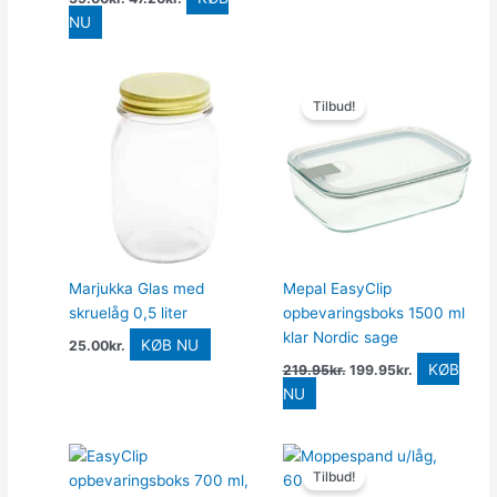
NU
Den
Den
oprindelige
aktuelle
Tilbud!
pris
pris
var:
er:
219.95kr..
199.95kr..
Marjukka Glas med
Mepal EasyClip
skruelåg 0,5 liter
opbevaringsboks 1500 ml
klar Nordic sage
KØB NU
25.00
kr.
KØB
219.95
kr.
199.95
kr.
NU
Den
Den
oprindelige
aktuelle
Tilbud!
pris
pris