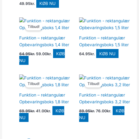
KØB NU
49.95
kr.
Den
Den
oprindelige
aktuelle
Tilbud!
pris
pris
var:
er:
Funktion – rektangulær
Funktion – rektangulær
64.95kr..
59.00kr..
Opbevaringsboks 1,4 liter
Opbevaringsboks 1,5 liter
KØB
KØB NU
64.95
kr.
59.00
kr.
64.95
kr.
NU
Den
Den
Den
Den
oprindelige
aktuelle
oprindelige
aktuelle
Tilbud!
Tilbud!
pris
pris
pris
pris
var:
er:
var:
er:
Funktion – rektangulær
Funktion – rektangulær
69.95kr..
41.00kr..
89.95kr..
76.00kr..
Opbevaringsboks 1,8 liter
Opbevaringsboks 3,2 liter
KØB
KØB
69.95
kr.
41.00
kr.
89.95
kr.
76.00
kr.
NU
NU