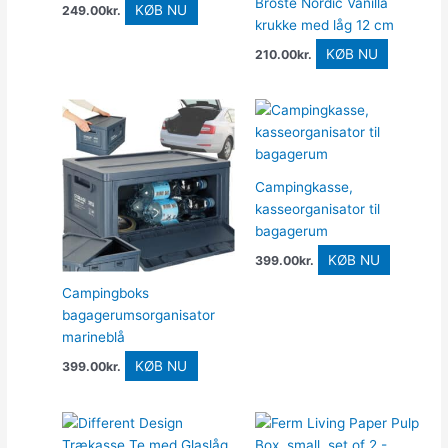
Broste Nordic Vanilla
KØB NU
249.00
kr.
krukke med låg 12 cm
KØB NU
210.00
kr.
Campingkasse,
kasseorganisator til
bagagerum
KØB NU
399.00
kr.
Campingboks
bagagerumsorganisator
marineblå
KØB NU
399.00
kr.