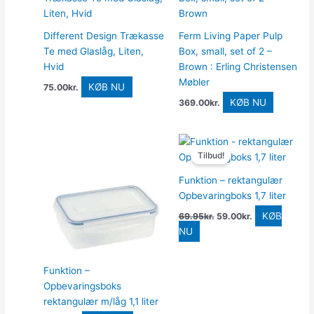
Different Design Trækasse
Ferm Living Paper Pulp
Te med Glaslåg, Liten,
Box, small, set of 2 –
Hvid
Brown : Erling Christensen
Møbler
KØB NU
75.00
kr.
KØB NU
369.00
kr.
Den
Den
oprindelige
aktuelle
Tilbud!
pris
pris
var:
er:
Funktion – rektangulær
69.95kr..
59.00kr..
Opbevaringboks 1,7 liter
KØB
69.95
kr.
59.00
kr.
NU
Funktion –
Opbevaringsboks
rektangulær m/låg 1,1 liter