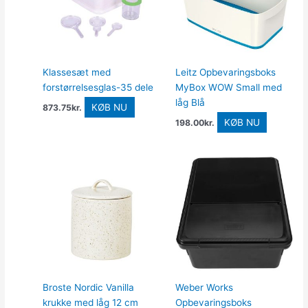
Klassesæt med
Leitz Opbevaringsboks
forstørrelsesglas-35 dele
MyBox WOW Small med
låg Blå
KØB NU
873.75
kr.
KØB NU
198.00
kr.
Broste Nordic Vanilla
Weber Works
krukke med låg 12 cm
Opbevaringsboks