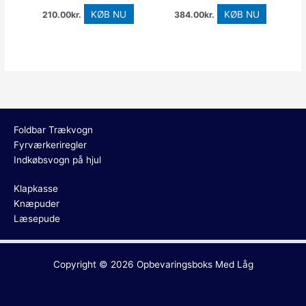
KØB NU
KØB NU
210.00
kr.
384.00
kr.
Foldbar Trækvogn
Fyrværkeriregler
Indkøbsvogn på hjul
Klapkasse
Knæpuder
Læsepude
Copyright © 2026
Opbevaringsboks Med Låg