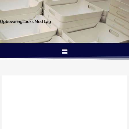
Gå
til
indholdet
Opbevaringsboks Med Låg
Menu