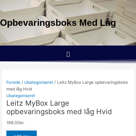
Gå
til
indholdet
Opbevaringsboks Med Låg
Menu
Forside
/
Ukategoriseret
/ Leitz MyBox Large opbevaringsboks
med låg Hvid
Ukategoriseret
Leitz MyBox Large
opbevaringsboks med låg Hvid
198.00
kr.