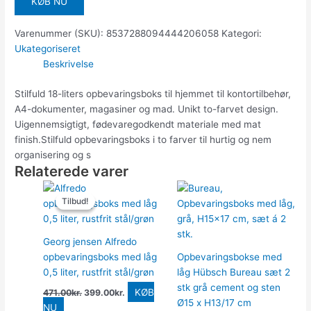
KØB NU
Varenummer (SKU):
8537288094444206058
Kategori:
Ukategoriseret
Beskrivelse
Stilfuld 18-liters opbevaringsboks til hjemmet til kontortilbehør,
A4-dokumenter, magasiner og mad. Unikt to-farvet design.
Uigennemsigtigt, fødevaregodkendt materiale med mat
finish.Stilfuld opbevaringsboks i to farver til hurtig og nem
organisering og s
Relaterede varer
Den
Den
oprindelige
aktuelle
Tilbud!
Tilbud!
pris
pris
var:
er:
471.00kr..
399.00kr..
Georg jensen Alfredo
opbevaringsboks med låg
Opbevaringsbokse med
0,5 liter, rustfrit stål/grøn
låg Hübsch Bureau sæt 2
stk grå cement og sten
KØB
471.00
kr.
399.00
kr.
Ø15 x H13/17 cm
NU