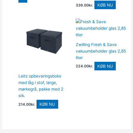
KØB NU
339.00
kr.
Zwilling Fresh & Save
vakuumbeholder glas 2,85
liter
KØB NU
224.00
kr.
Leitz opbevaringsboks
med låg i stof, large,
mørkegrå, pakke med 2
stk.
KØB NU
214.00
kr.