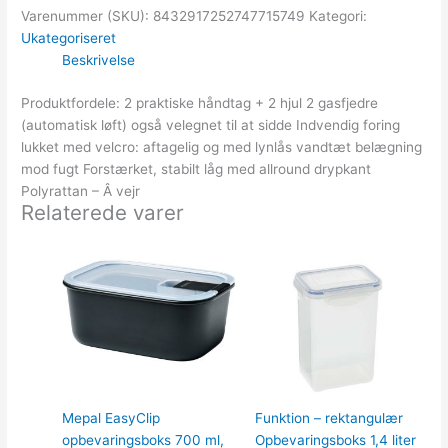
Varenummer (SKU):
8432917252747715749
Kategori:
Ukategoriseret
Beskrivelse
Produktfordele: 2 praktiske håndtag + 2 hjul 2 gasfjedre
(automatisk løft) også velegnet til at sidde Indvendig foring
lukket med velcro: aftagelig og med lynlås vandtæt belægning
mod fugt Forstærket, stabilt låg med allround drypkant
Polyrattan – Â vejr
Relaterede varer
Den
Den
oprindelige
aktuelle
pris
pris
var:
er:
64.95kr..
59.00kr..
Mepal EasyClip
Funktion – rektangulær
opbevaringsboks 700 ml,
Opbevaringsboks 1,4 liter