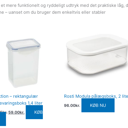
t mere funktionelt og ryddeligt udtryk med det praktiske låg, 
rne – uanset om du bruger dem enkeltvis eller stabler
Den
Den
oprindelige
aktuelle
pris
pris
var:
er:
64.95kr..
59.00kr..
tion – rektangulær
Rosti Modula pålægsboks, 2 lite
varingsboks 1,4 liter
KØB NU
96.00
kr.
KØB
95
kr.
59.00
kr.