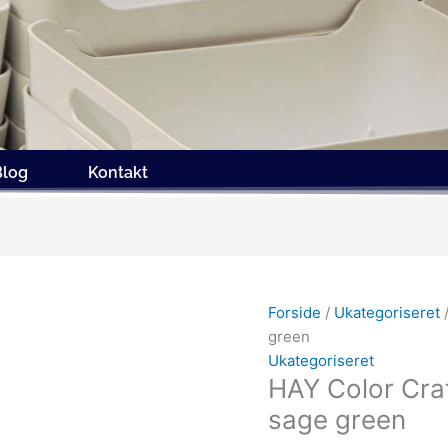
Blog
Kontakt
Forside
/
Ukategoriseret
green
Ukategoriseret
HAY Color Cra
sage green