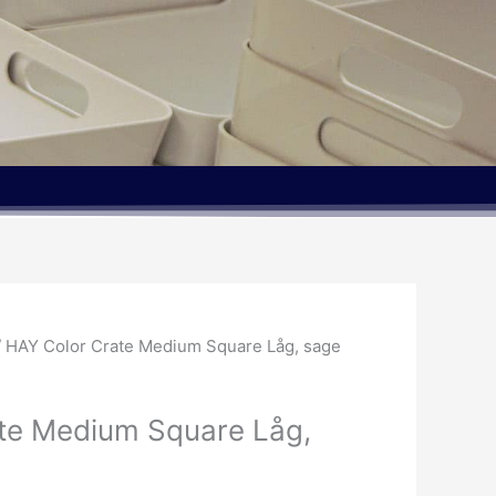
/ HAY Color Crate Medium Square Låg, sage
te Medium Square Låg,