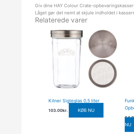
Giv dine HAY Colour Crate-opbevaringskasser e
Låget gør det nemt at skjule indholdet i kasse
Relaterede varer
Kilner Sigteglas 0,5 liter
Funk
Opbe
KØB NU
103.00
kr.
64.
NU