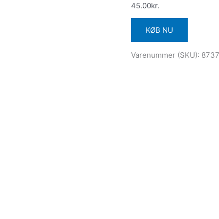
45.00
kr.
KØB NU
Varenummer (SKU):
873