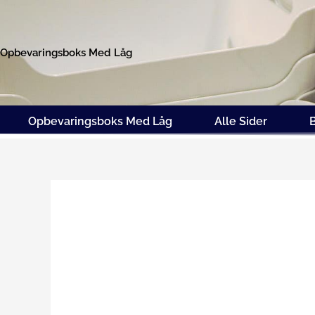
Gå
til
indholdet
Opbevaringsboks Med Låg
Opbevaringsboks Med Låg
Alle Sider