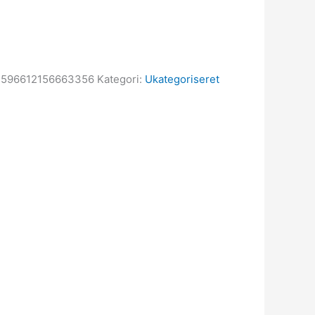
7596612156663356
Kategori:
Ukategoriseret