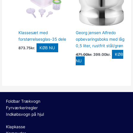
Klassesæt med
Georg jensen Alfredo
forstørrelsesglas-35 dele
opbevaringsboks med låg
0,5 liter, rustfrit stål/grøn
KØB NU
873.75
kr.
KØB
471.00
kr.
399.00
kr.
NU
Foldbar Trækvogn
Fyrværkeriregler
Indkøbsvogn på hjul
Klapkasse