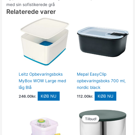
med sin sofistikerede grå
Relaterede varer
Leitz Opbevaringsboks
Mepal EasyClip
MyBox WOW Large med
opbevaringsboks 700 ml,
låg Blå
nordic black
KØB NU
KØB NU
246.00
kr.
112.00
kr.
Den
Den
oprindelige
aktuelle
Tilbud!
Tilbud!
pris
pris
var:
er:
471.00kr..
399.00kr..